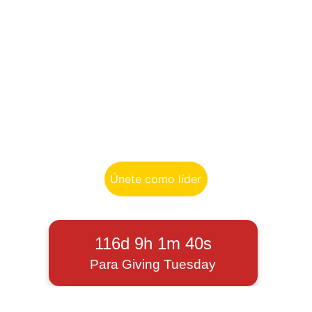
vidas en 
Colombia
Únete este
 1 de Diciembre 
a nuestro 
movimiento de líderes transformadores y 
de generosidad radical
Únete como líder