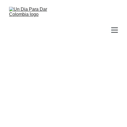
Este Giving 
Tuesday (Dia 
Para Dar), 
transforma 