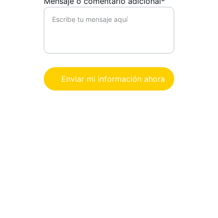
Mensaje o comentario adicional*
Enviar mi información ahora
Promovemos la generosidad y el 
liderazgo comunitario.
RECIBIR NOTICIAS DE GIVING TUESDAY 
COLOMBIA